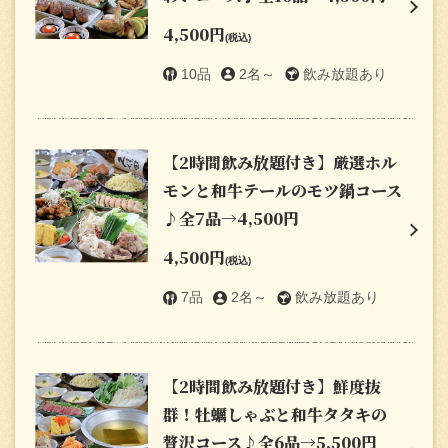
4,500円
(税込)
10品
2名～
飲み放題あり
【2時間飲み放題付き】厳選ホル
モンと和牛テールのモツ鍋コース
♪全7品→4,500円
4,500円
この店舗情報をシェアする
(税込)
7品
2名～
飲み放題あり
『幹事様必見！！』8名様以上のご来店で幹事様のみ飲み放
題無料♪ | ホルモン×焼き鳥×煮込み この上さん。 堺筋本町
店
大阪府大阪市中央区南新町２-3-1スタークイーン2階
【2時間飲み放題付き】鮮度抜
https://konouesan.owst.jp/coupons/129051374
群！牡蠣しゃぶと和牛タタキの
贅沢コース♪全6品→5,500円
お店情報をコピー