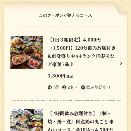
このクーポンが使えるコース
【1日３組限定】4,000円
→3,500円】120分飲み放題付き
&刺身盛りやA4ランク肉寿司な
ど豪華7品♪
3,500円
(税込)
7品
2名～
飲み放題あり
【2時間飲み放題付き】《刺・
焼・揚・煮》国産鶏の丸ごと味
わいコース♪全10品→4,500円