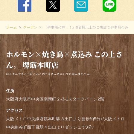
ホーム
クーポン
『幹事様必見！！』8名様以上のご来店で幹事様のみ飲
ホルモン×焼き鳥×煮込み この上さ
ん。 堺筋本町店
ほるもんやきとりにこみこのうえさんさかいすじほんまちてん
住所
大阪府大阪市中央区南新町２-3-1スタークイーン2階
アクセス
大阪メトロ中央線堺筋本町駅３出口より徒歩約5分♪/大阪メトロ
中央線谷町四丁目駅４出口よりダッシュで3分♪