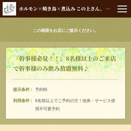
ホルモン×焼き鳥×煮込み この上さん。 堺筋本町店
この画面をお店にご提示ください。
『幹事様必見！！』8名様以上のご来店
で幹事様のみ飲み放題無料♪
提示条件
予約時
利用条件
8名様以上でご予約の方！他券・サービス併
用不可要予約