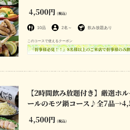
4,500円
(税込)
10品
2名～
飲み放題あり
このコースで使えるクーポン
『幹事様必見！！』8名様以上のご来店で幹事様のみ
【2時間飲み放題付き】厳選ホル
ールのモツ鍋コース♪全7品→4,
4,500円
(税込)