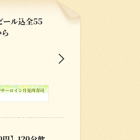
ビール込全55
から
のサーロイン月見肉寿司
0円】120分飲