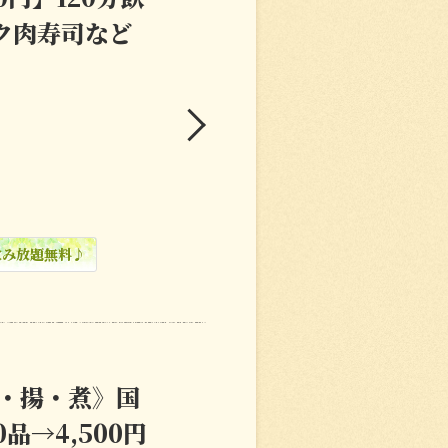
ク肉寿司など
飲み放題無料♪
・揚・煮》国
品→4,500円