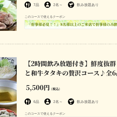
7品
2名～
飲み放題あり
このコースで使えるクーポン
『幹事様必見！！』8名様以上のご来店で幹事様のみ
【2時間飲み放題付き】鮮度抜群
と和牛タタキの贅沢コース♪全6品
5,500円
(税込)
6品
2名～
飲み放題あり
このコースで使えるクーポン