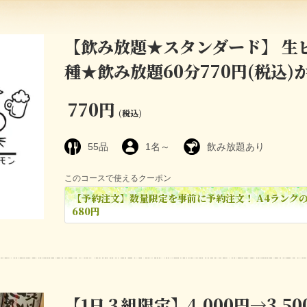
【飲み放題★スタンダード】 生
種★飲み放題60分770円(税込)
770円
(税込)
55品
1名～
飲み放題あり
このコースで使えるクーポン
【予約注文】数量限定を事前に予約注文！ A4ランク
680円
【1日３組限定】4,000円→3,50