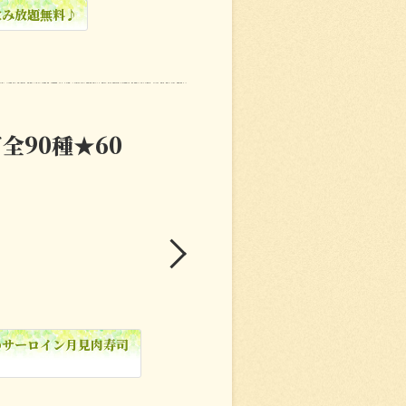
飲み放題無料♪
全90種★60
のサーロイン月見肉寿司