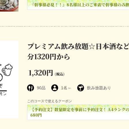
『幹事様必見！！』8名様以上のご来店で幹事様のみ
プレミアム飲み放題☆日本酒など
分1320円から
1,320円
(税込)
90品
1名～
飲み放題あり
このコースで使えるクーポン
【予約注文】数量限定を事前に予約注文！ A4ランク
680円