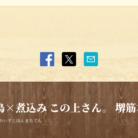
×煮込み この上さん。 堺筋
かいすじほんまちてん