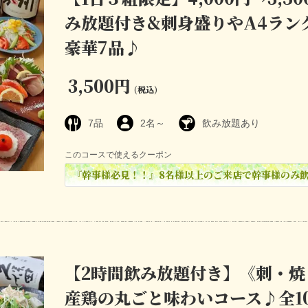
み放題付き&刺身盛りやA4ラン
豪華7品♪
3,500円
(税込)
7品
2名～
飲み放題あり
このコースで使えるクーポン
『幹事様必見！！』8名様以上のご来店で幹事様のみ
【2時間飲み放題付き】《刺・焼
産鶏の丸ごと味わいコース♪全10