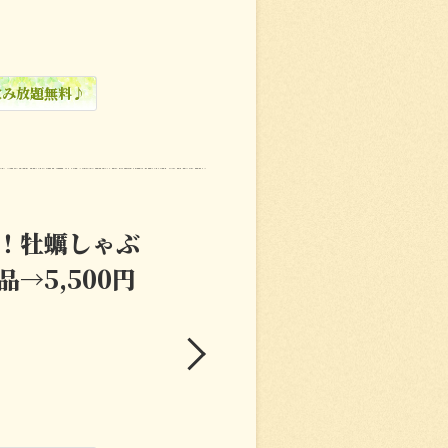
飲み放題無料♪
！牡蠣しゃぶ
→5,500円