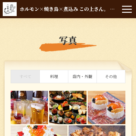
ホルモン×焼き鳥×煮込み この上さん。 堺筋本町店
写真
すべて
料理
店内・外観
その他