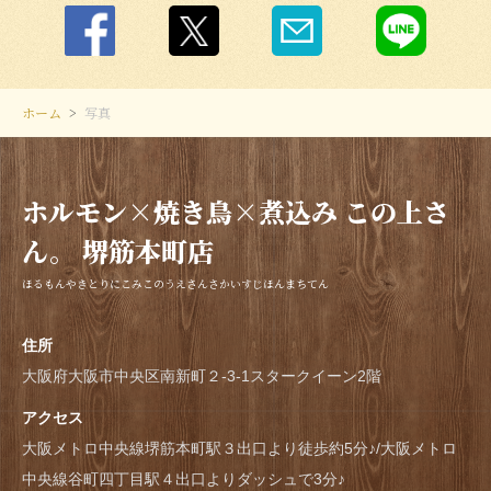
ホーム
写真
ホルモン×焼き鳥×煮込み この上さ
ん。 堺筋本町店
ほるもんやきとりにこみこのうえさんさかいすじほんまちてん
住所
大阪府大阪市中央区南新町２-3-1スタークイーン2階
アクセス
大阪メトロ中央線堺筋本町駅３出口より徒歩約5分♪/大阪メトロ
中央線谷町四丁目駅４出口よりダッシュで3分♪