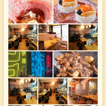
この店舗情報をシェアする
写真 | ホルモン×焼き鳥×煮込み この上さん。 堺筋本町店
大阪府大阪市中央区南新町２-3-1スタークイーン2階
https://konouesan.owst.jp/gallery
お店情報をコピー
閉じる